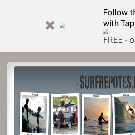
Follow t
with Tap
FREE - o