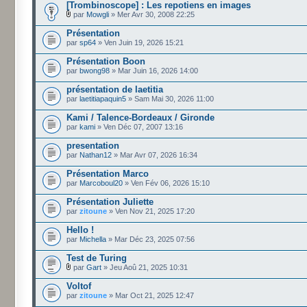
[Trombinoscope] : Les repotiens en images
par
Mowgli
» Mer Avr 30, 2008 22:25
Présentation
par
sp64
» Ven Juin 19, 2026 15:21
Présentation Boon
par
bwong98
» Mar Juin 16, 2026 14:00
présentation de laetitia
par
laetitiapaquin5
» Sam Mai 30, 2026 11:00
Kami / Talence-Bordeaux / Gironde
par
kami
» Ven Déc 07, 2007 13:16
presentation
par
Nathan12
» Mar Avr 07, 2026 16:34
Présentation Marco
par
Marcoboul20
» Ven Fév 06, 2026 15:10
Présentation Juliette
par
zitoune
» Ven Nov 21, 2025 17:20
Hello !
par
Michella
» Mar Déc 23, 2025 07:56
Test de Turing
par
Gart
» Jeu Aoû 21, 2025 10:31
Voltof
par
zitoune
» Mar Oct 21, 2025 12:47