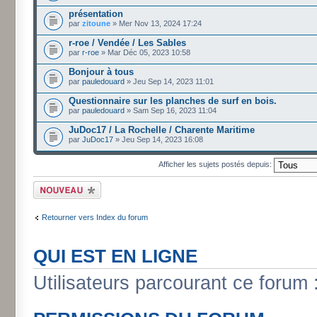
présentation
par
zitoune
» Mer Nov 13, 2024 17:24
r-roe / Vendée / Les Sables
par
r-roe
» Mar Déc 05, 2023 10:58
Bonjour à tous
par
pauledouard
» Jeu Sep 14, 2023 11:01
Questionnaire sur les planches de surf en bois.
par
pauledouard
» Sam Sep 16, 2023 11:04
JuDoc17 / La Rochelle / Charente Maritime
par
JuDoc17
» Jeu Sep 14, 2023 16:08
Afficher les sujets postés depuis:
Écrire un nouveau
sujet
Retourner vers Index du forum
QUI EST EN LIGNE
Utilisateurs parcourant ce forum :