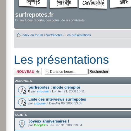
surfrepotes.fr
Du surf, des reports, des potes, de la convivialité
Index du forum
‹
Surfrepotes
‹
Les présentations
Les présentations
Écrire un nouveau
sujet
ANNONCES
Surfrepotes : mode d'emploi
par
zitoune
» Lun Avr 21, 2008 10:11
Liste des interviews surfrepotes
par
zitoune
» Dim Avr 06, 2008 13:05
SUJETS
Joyeux anniversaires !
par
Occy17
» Jeu Jan 31, 2008 19:04