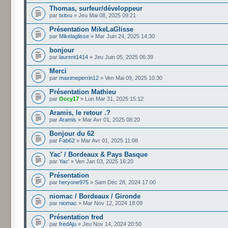
Thomas, surfeur/développeur
par
txitxu
» Jeu Mai 08, 2025 09:21
Présentation MikeLaGlisse
par
Mikelaglisse
» Mar Juin 24, 2025 14:30
bonjour
par
laurent1414
» Jeu Juin 05, 2025 06:39
Merci
par
maximeperrin12
» Ven Mai 09, 2025 10:30
Présentation Mathieu
par
Occy17
» Lun Mar 31, 2025 15:12
Aramis, le retour .?
par
Aramis
» Mar Avr 01, 2025 08:20
Bonjour du 62
par
Fab62
» Mar Avr 01, 2025 11:08
Yac' / Bordeaux & Pays Basque
par
Yac'
» Ven Jan 03, 2025 16:20
Présentation
par
heryone975
» Sam Déc 28, 2024 17:00
niomac / Bordeaux / Gironde
par
niomac
» Mar Nov 12, 2024 18:09
Présentation fred
par
fredAju
» Jeu Nov 14, 2024 20:50