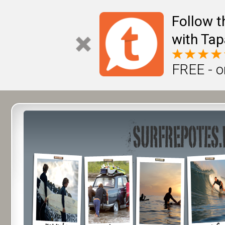
Follow t
with Tap
FREE - o