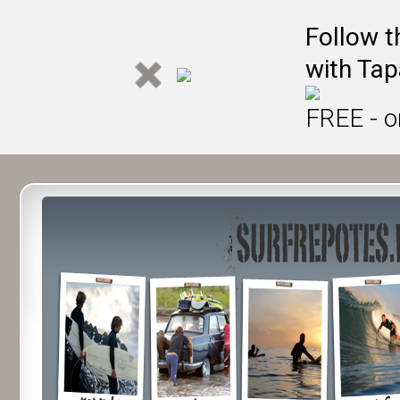
Follow t
with Tap
FREE - o