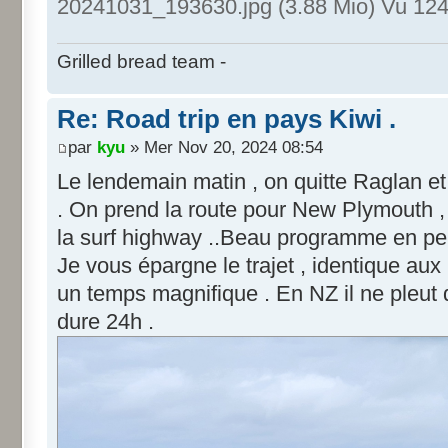
20241031_193630.jpg (3.88 Mio) Vu 124
Grilled bread team -
Re: Road trip en pays Kiwi .
par
kyu
» Mer Nov 20, 2024 08:54
Le lendemain matin , on quitte Raglan et 
. On prend la route pour New Plymouth ,
la surf highway ..Beau programme en per
Je vous épargne le trajet , identique aux p
un temps magnifique . En NZ il ne pleut 
dure 24h .