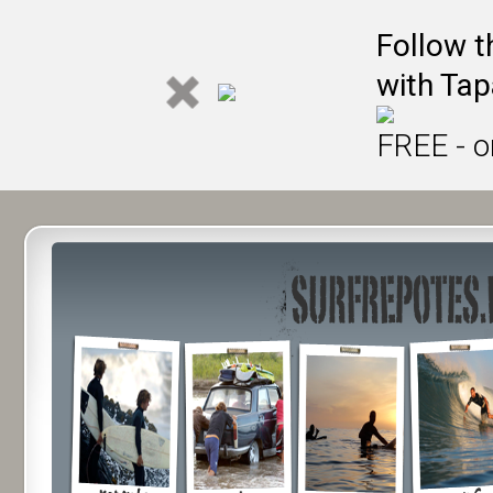
Follow t
with Tap
FREE - o