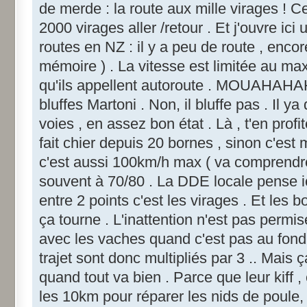
de merde : la route aux mille virages ! C
2000 virages aller /retour . Et j'ouvre ici
routes en NZ : il y a peu de route , enco
mémoire ) . La vitesse est limitée au ma
qu'ils appellent autoroute . MOUAHAHAH
bluffes Martoni . Non, il bluffe pas . Il y
voies , en assez bon état . Là , t'en prof
fait chier depuis 20 bornes , sinon c'est 
c'est aussi 100km/h max ( va comprendre )
souvent à 70/80 . La DDE locale pense ic
entre 2 points c'est les virages . Et les
ça tourne . L'inattention n'est pas permis
avec les vaches quand c'est pas au fond
trajet sont donc multipliés par 3 .. Mais ça
quand tout va bien . Parce que leur kiff ,
les 10km pour réparer les nids de poul