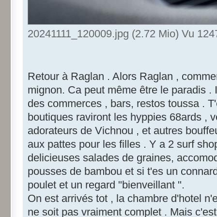
20241111_120009.jpg (2.72 Mio) Vu 1247
Retour à Raglan . Alors Raglan , comment
mignon. Ca peut même être le paradis . I
des commerces , bars, restos toussa . T'
boutiques raviront les hyppies 68ards , 
adorateurs de Vichnou , et autres bouffeu
aux pattes pour les filles . Y a 2 surf sho
delicieuses salades de graines, accomodé
pousses de bambou et si t'es un connard c
poulet et un regard "bienveillant ".
On est arrivés tot , la chambre d'hotel n'e
ne soit pas vraiment complet . Mais c'est 