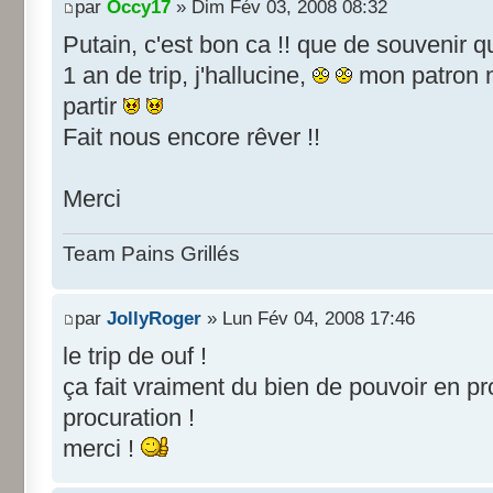
par
Occy17
» Dim Fév 03, 2008 08:32
Putain, c'est bon ca !! que de souvenir qu
1 an de trip, j'hallucine,
mon patron n
partir
Fait nous encore rêver !!
Merci
Team Pains Grillés
par
JollyRoger
» Lun Fév 04, 2008 17:46
le trip de ouf !
ça fait vraiment du bien de pouvoir en pr
procuration !
merci !