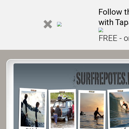
Follow t
with Tap
FREE - o