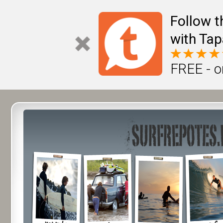
Follow t
with Tap
FREE - o