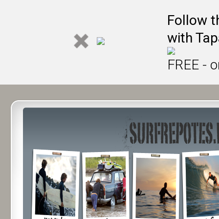
Follow t
with Tap
FREE - o