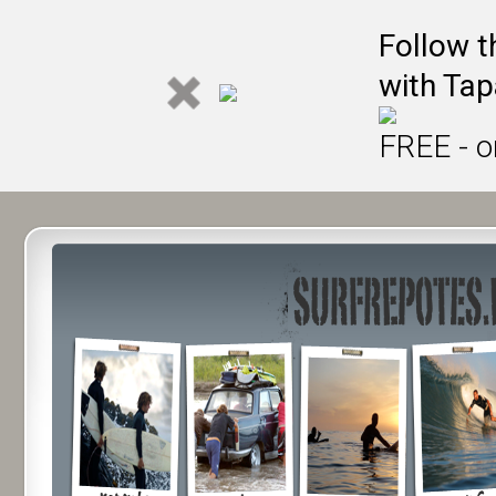
Follow t
with Tap
FREE - o