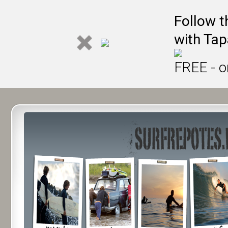
Follow t
with Tap
FREE - o