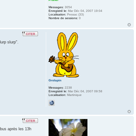
Messages:
3054
Enregistré le:
Mar Déc 04, 2007 19:04
Localisation:
Pessac (33)
Nombre de sessions:
0
urp slurp".
Grolapin
Messages:
2238
Enregistré le:
Mar Déc 04, 2007 09:58
Localisation:
Martinique
 bus après les 13h