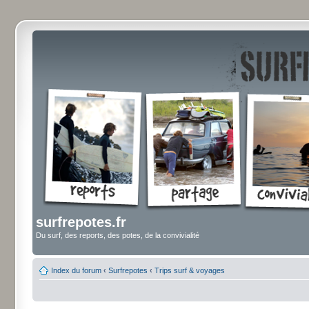
surfrepotes.fr
Du surf, des reports, des potes, de la convivialité
Index du forum
‹
Surfrepotes
‹
Trips surf & voyages