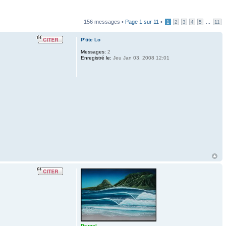
156 messages •
Page
1
sur
11
•
...
1
2
3
4
5
11
P'tite Lo
Messages:
2
Enregistré le:
Jeu Jan 03, 2008 12:01
Prunel