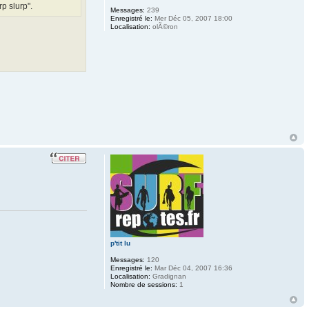
p slurp".
Messages:
239
Enregistré le:
Mer Déc 05, 2007 18:00
Localisation:
olÃ©ron
p'tit lu
Messages:
120
Enregistré le:
Mar Déc 04, 2007 16:36
Localisation:
Gradignan
Nombre de sessions:
1