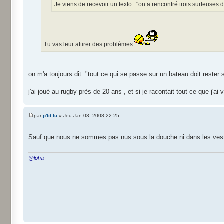
Je viens de recevoir un texto : "on a rencontré trois surfeuses 
Tu vas leur attirer des problèmes
on m'a toujours dit: "tout ce qui se passe sur un bateau doit rester s
j'ai joué au rugby près de 20 ans , et si je racontait tout ce que j'a
par
p'tit lu
» Jeu Jan 03, 2008 22:25
Sauf que nous ne sommes pas nus sous la douche ni dans les ves
@loha