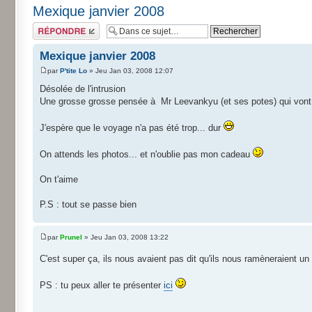
Mexique janvier 2008
Répondre
Mexique janvier 2008
par
P'tite Lo
» Jeu Jan 03, 2008 12:07
Désolée de l'intrusion
Une grosse grosse pensée à Mr Leevankyu (et ses potes) qui vont b
J'espère que le voyage n'a pas été trop... dur
On attends les photos... et n'oublie pas mon cadeau
On t'aime
P.S : tout se passe bien
par
Prunel
» Jeu Jan 03, 2008 13:22
C'est super ça, ils nous avaient pas dit qu'ils nous ramèneraient u
PS : tu peux aller te présenter
ici