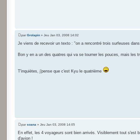
par
Grolapin
» Jeu Jan 03, 2008 14:02
Je viens de recevoir un texto : "on a rencontré trois surfeuses dans
Bon y en a un des quatres qui va se tourner les pouces, mais les 
T'inquiètes, j'pense que c'est Kyu le quatrième
par
soana
» Jeu Jan 03, 2008 14:05
En effet, les 4 voyageurs sont bien arrivés. Visiblement tout s'est
d'avion !