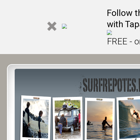
Follow t
with Tap
FREE - o