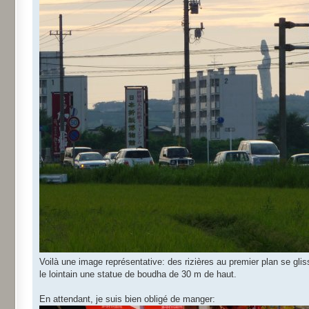
Voilà une image représentative: des rizières au premier plan se gliss
le lointain une statue de boudha de 30 m de haut.
En attendant, je suis bien obligé de manger: