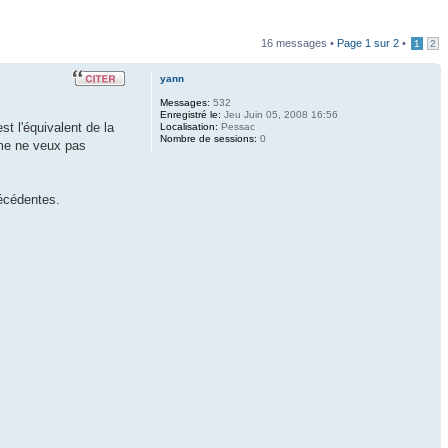
16 messages •
Page
1
sur
2
•
1
2
yann
Messages:
532
Enregistré le:
Jeu Juin 05, 2008 16:56
st l'équivalent de la
Localisation:
Pessac
Nombre de sessions:
0
mme ne veux pas
récédentes.