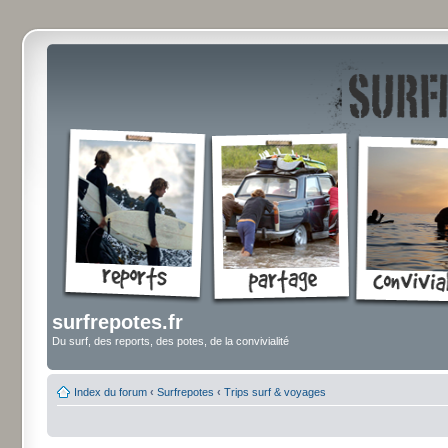
surfrepotes.fr
Du surf, des reports, des potes, de la convivialité
Index du forum
‹
Surfrepotes
‹
Trips surf & voyages