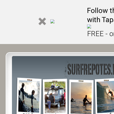
Follow t
with Tap
FREE - o