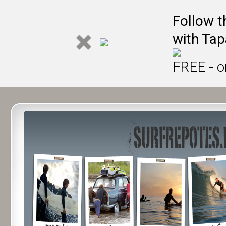
Follow t
with Tap
FREE - o