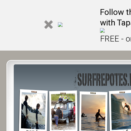
Follow t
with Tap
FREE - o