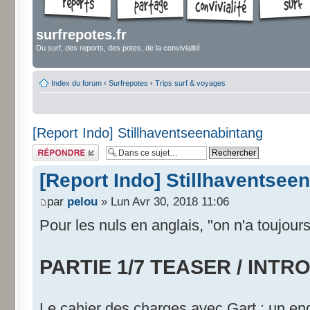
surfrepotes.fr
Du surf, des reports, des potes, de la convivialité
Index du forum
‹
Surfrepotes
‹
Trips surf & voyages
[Report Indo] Stillhaventseenabintang
Répondre
[Report Indo] Stillhaventsee
par
pelou
» Lun Avr 30, 2018 11:06
Pour les nuls en anglais, "on n'a toujour
PARTIE 1/7 TEASER / INTRO
Le cahier des charges avec Gart : un en