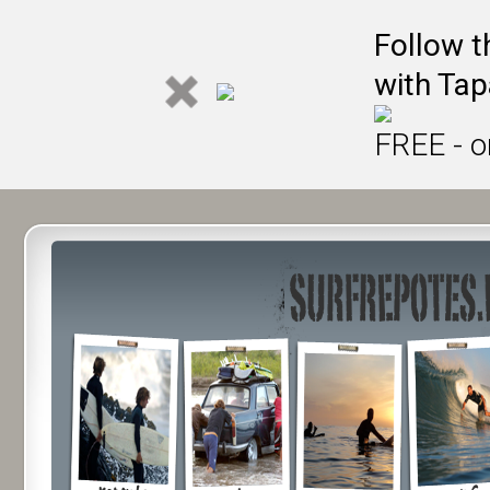
Follow t
with Tap
FREE - o