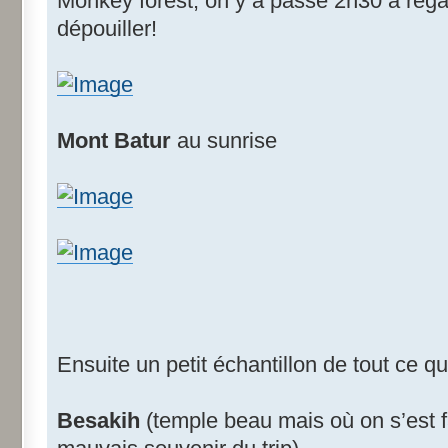
Monkey forest, on y a passé 2h30 à regard
dépouiller!
Mont Batur
au sunrise
Ensuite un petit échantillon de tout ce que
Besakih
(temple beau mais où on s’est fa