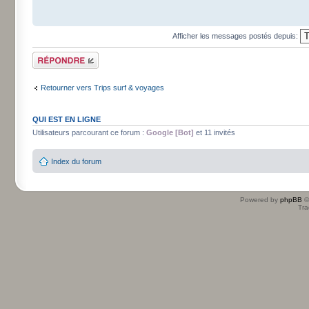
Afficher les messages postés depuis:
Répondre
Retourner vers Trips surf & voyages
QUI EST EN LIGNE
Utilisateurs parcourant ce forum :
Google [Bot]
et 11 invités
Index du forum
Powered by
phpBB
©
Tra