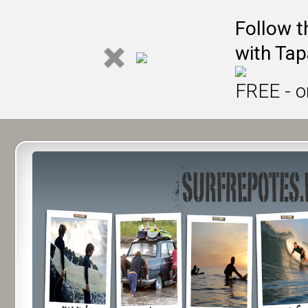
Follow t
with Tap
FREE - o