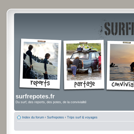
surfrepotes.fr
Du surf, des reports, des potes, de la convivialité
Index du forum
‹
Surfrepotes
‹
Trips surf & voyages