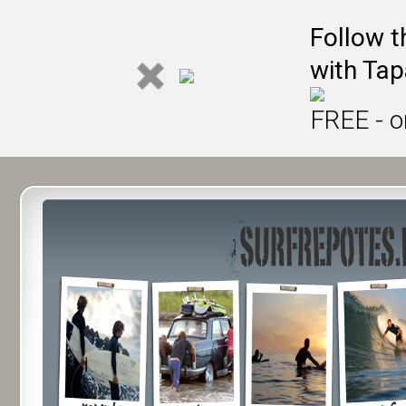
Follow t
with Tap
FREE - o