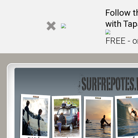
Follow t
with Tap
FREE - o