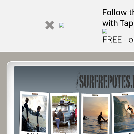
Follow t
with Tap
FREE - o