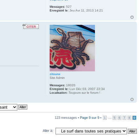
Messages:
527
Enregistré le:
Jeu Avr 11, 2013 14:21
zitoune
Site Admin
Messages:
18020
Enregistré le:
Lun Déc 03, 2007 22:34
Localisation:
Toujours sur le forum !
123 messages •
Page
9
sur
9
•
...
1
5
6
7
8
9
Aller à: