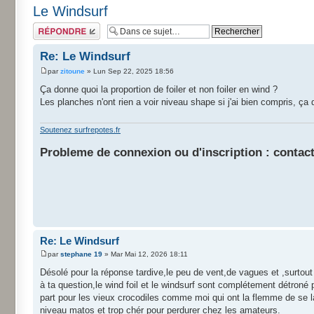
Le Windsurf
Répondre
Re: Le Windsurf
par
zitoune
» Lun Sep 22, 2025 18:56
Ça donne quoi la proportion de foiler et non foiler en wind ?
Les planches n'ont rien a voir niveau shape si j'ai bien compris, ça 
Soutenez surfrepotes.fr
Probleme de connexion ou d'inscription : contact
Re: Le Windsurf
par
stephane 19
» Mar Mai 12, 2026 18:11
Désolé pour la réponse tardive,le peu de vent,de vagues et ,surtou
à ta question,le wind foil et le windsurf sont complétement détroné
part pour les vieux crocodiles comme moi qui ont la flemme de se l
niveau matos et trop chér pour perdurer chez les amateurs.