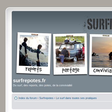
surfrepotes.fr
Du surf, des reports, des potes, de la convivialité
Index du forum
‹
Surfrepotes
‹
Le surf dans toutes ses pratiques