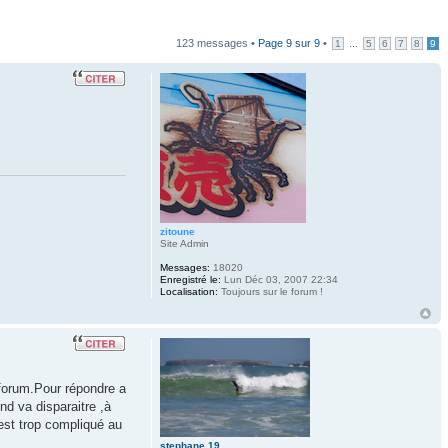
123 messages •
Page
9
sur
9
•
...
1
5
6
7
8
9
zitoune
Site Admin
Messages:
18020
Enregistré le:
Lun Déc 03, 2007 22:34
Localisation:
Toujours sur le forum !
 forum.Pour répondre a
nd va disparaitre ,à
est trop compliqué au
stephane 19