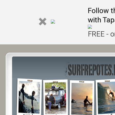
Follow t
with Tap
FREE - o