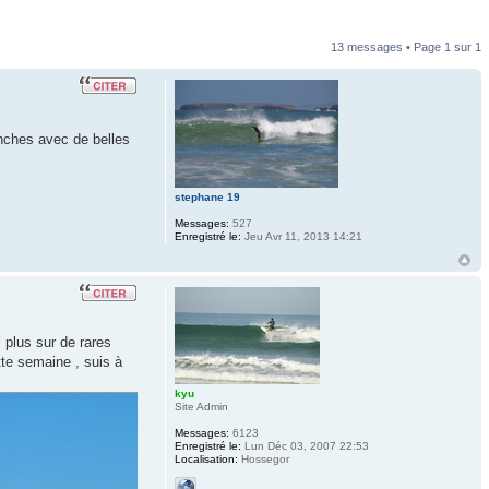
13 messages • Page
1
sur
1
anches avec de belles
stephane 19
Messages:
527
Enregistré le:
Jeu Avr 11, 2013 14:21
 plus sur de rares
tte semaine , suis à
kyu
Site Admin
Messages:
6123
Enregistré le:
Lun Déc 03, 2007 22:53
Localisation:
Hossegor