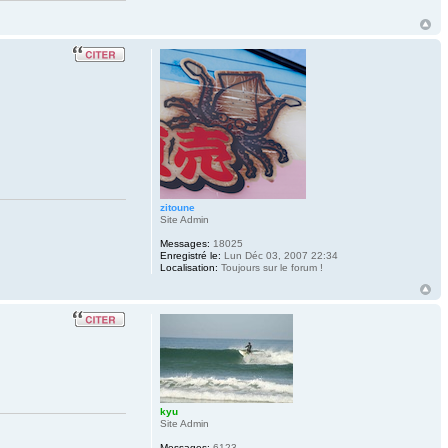
zitoune
Site Admin
Messages:
18025
Enregistré le:
Lun Déc 03, 2007 22:34
Localisation:
Toujours sur le forum !
kyu
Site Admin
Messages:
6123