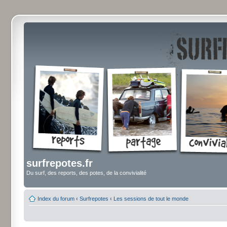
surfrepotes.fr
Du surf, des reports, des potes, de la convivialité
Index du forum
‹
Surfrepotes
‹
Les sessions de tout le monde