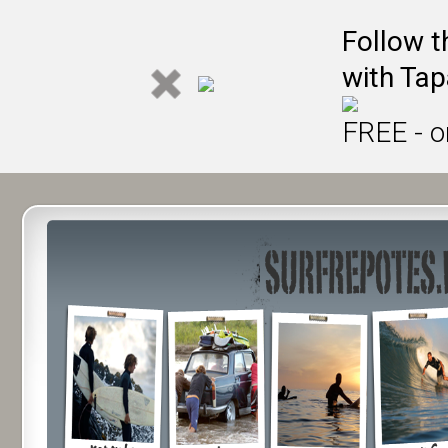
Follow t
with Tap
FREE - o