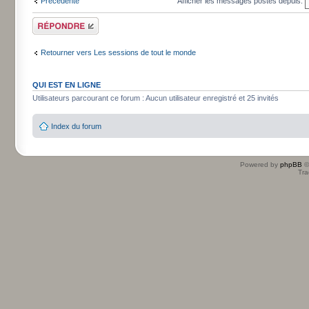
Précédente
Afficher les messages postés depuis:
Répondre
Retourner vers Les sessions de tout le monde
QUI EST EN LIGNE
Utilisateurs parcourant ce forum : Aucun utilisateur enregistré et 25 invités
Index du forum
Powered by
phpBB
©
Tra