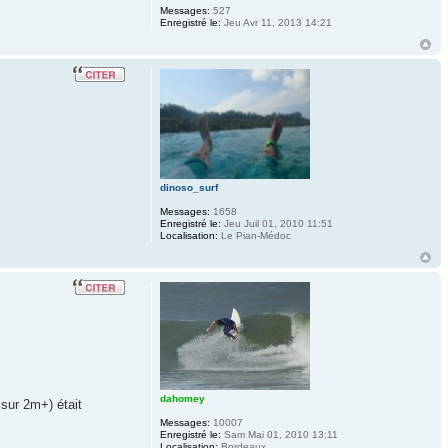
Messages:
527
Enregistré le:
Jeu Avr 11, 2013 14:21
dinoso_surf
Messages:
1658
Enregistré le:
Jeu Juil 01, 2010 11:51
Localisation:
Le Pian-Médoc
dahomey
 sur 2m+) était
Messages:
10007
Enregistré le:
Sam Mai 01, 2010 13:11
Localisation:
Bordeaux