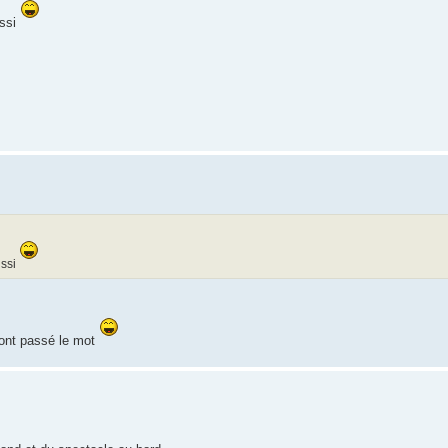
ussi
ussi
sont passé le mot