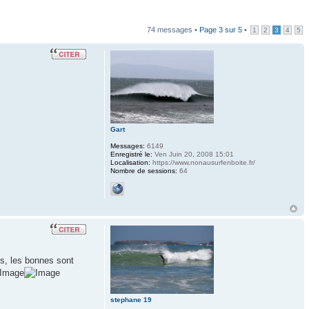
74 messages •
Page
3
sur
5
•
1
2
3
4
5
Gart
Messages:
6149
Enregistré le:
Ven Juin 20, 2008 15:01
Localisation:
https://www.nonausurfenboite.fr/
Nombre de sessions:
64
is, les bonnes sont
stephane 19