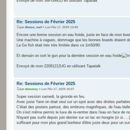
Envoyé de mon SM-G991U en utilisant Tapatalk
Re: Sessions de Février 2025
par
dinoso_surf
» Lun Fév 17, 2025 13:45
Encore une bonne session en eau froide, juste en face de mon bure
Une machine à vagues, dommage que les bonnes boards étaient dans
La Go fish était très très limitée dans ce 1m50/80.
Et demain on sort le gun pour la dernière session en eau froide
Envoyé de mon 22081212UG en utilisant Tapatalk
Re: Sessions de Février 2025
par
dahomey
» Lun Fév 17, 2025 16:07
Super session samedi, la gironde en feu.
Avec juste Yann on était seul sur un spot avec des droites parfaite
C'était des posters partout, des embruns magnifiques, de l'eau belle,
On s'est même permis le luxe de re-rentrer dans l'eau en face de n
N'ayant pas surfé depuis juin dernier sur un lac en hongrie (si si....
suffisant pour mon plus grand bonheur d'être juste deux pour un surf