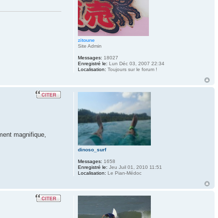
zitoune
Site Admin
Messages:
18027
Enregistré le:
Lun Déc 03, 2007 22:34
Localisation:
Toujours sur le forum !
iment magnifique,
dinoso_surf
Messages:
1658
Enregistré le:
Jeu Juil 01, 2010 11:51
Localisation:
Le Pian-Médoc