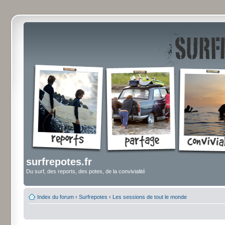
surfrepotes.fr
Du surf, des reports, des potes, de la convivialité
Index du forum
‹
Surfrepotes
‹
Les sessions de tout le monde