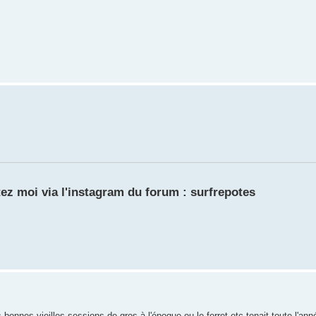
ez moi via l'instagram du forum : surfrepotes
onnes vieilles sessions de gros à l'époque ou le ferret etc tenait toute l'ann