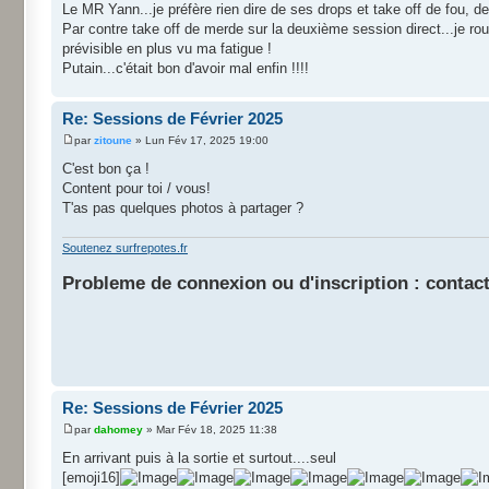
Le MR Yann...je préfère rien dire de ses drops et take off de fou, de
Par contre take off de merde sur la deuxième session direct...je rou
prévisible en plus vu ma fatigue !
Putain...c'était bon d'avoir mal enfin !!!!
Re: Sessions de Février 2025
par
zitoune
» Lun Fév 17, 2025 19:00
C'est bon ça !
Content pour toi / vous!
T'as pas quelques photos à partager ?
Soutenez surfrepotes.fr
Probleme de connexion ou d'inscription : contact
Re: Sessions de Février 2025
par
dahomey
» Mar Fév 18, 2025 11:38
En arrivant puis à la sortie et surtout....seul
[emoji16]