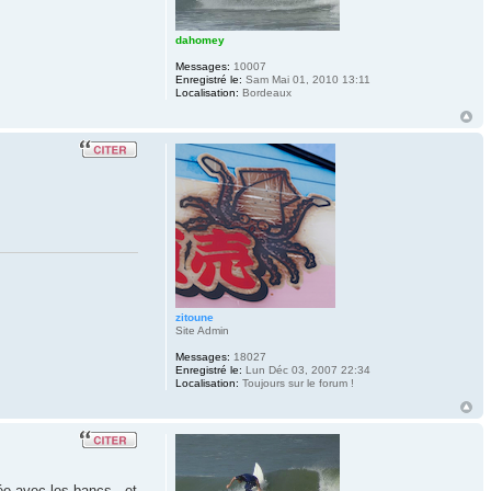
dahomey
Messages:
10007
Enregistré le:
Sam Mai 01, 2010 13:11
Localisation:
Bordeaux
zitoune
Site Admin
Messages:
18027
Enregistré le:
Lun Déc 03, 2007 22:34
Localisation:
Toujours sur le forum !
ée avec les bancs...et