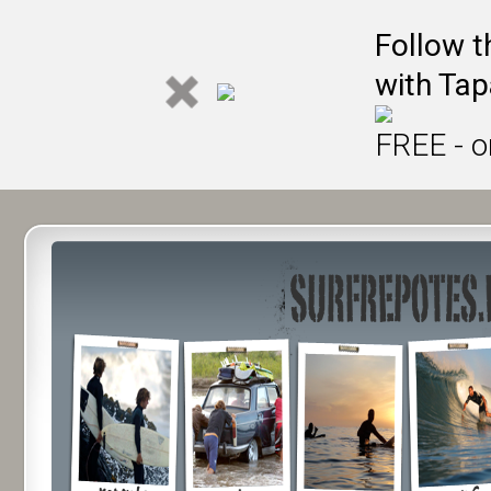
Follow t
with Tap
FREE - o