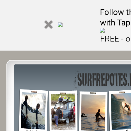
Follow t
with Tap
FREE - o