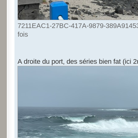
7211EAC1-27BC-417A-9879-389A9145357
fois
A droite du port, des séries bien fat (i