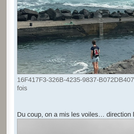
16F417F3-326B-4235-9837-B072DB4077E
fois
Du coup, on a mis les voiles… directio