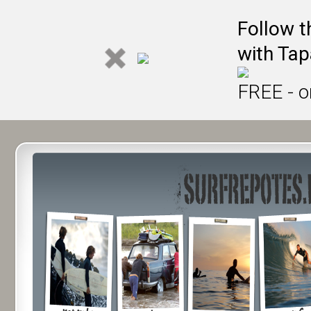
Follow t
with Tap
FREE - o