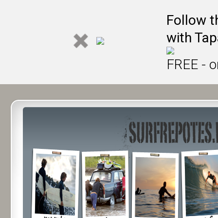
Follow t
with Tap
FREE - o