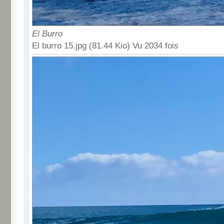
El Burro
El burro 15.jpg (81.44 Kio) Vu 2034 fois