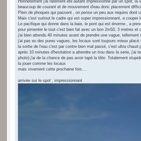
Honnêtement j'ai rarement été autant impressionné par un spot, la va
beaucoup de courant et de mouvement d'eau donc placement difficile 
Plein de phoques qui passent , on pense un peu aux requins dont un
Mais c'est surtout le cadre qui est super impressionnant, a couper l
Le pacifique qui donne dans la baie, le pont qui est énorme , a pre
pour pimenter le tout c'est bien fat avec un bon 2m50, 3 metres et 
j'ai bien attendu 40 minutes avant de prendre une vague, tellement 
j'ai pas eu des pures vagues, les locaux sont toujours mieux placé s
la sortie de l'eau c'est par contre bien mal passé, c'est ultra chaud p
aprés 10 minutes d'hesitation a attendre un trou dans la serie, j'ai 
photo) j'ai de la chance de pas avoir tapé la tête. Totalement stupid
la jouer comme les locaux
mais vivement cette prochaine fois....
arrivée sur le spot ; impressionnant