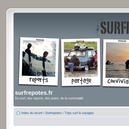
surfrepotes.fr
Du surf, des reports, des potes, de la convivialité
Index du forum
‹
Surfrepotes
‹
Trips surf & voyages