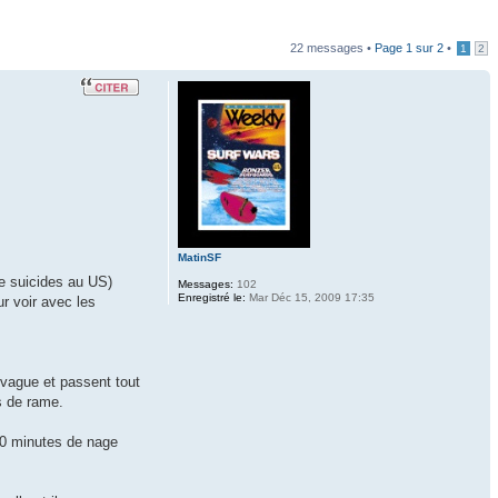
22 messages •
Page
1
sur
2
•
1
2
MatinSF
de suicides au US)
Messages:
102
Enregistré le:
Mar Déc 15, 2009 17:35
r voir avec les
 vague et passent tout
es de rame.
30 minutes de nage