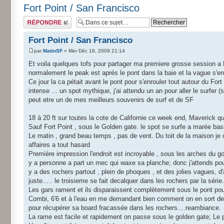
Fort Point / San Francisco
Répondre
Fort Point / San Francisco
par
MatinSF
» Mer Déc 16, 2009 21:14
Et voila quelques tofs pour partager ma premiere grosse session a 
normalement le peak est aprés le pont dans la baie et la vague s'en
Ce jour la ca pétait avant le pont pour s'enrouler tout autour du Fort
intense ... un spot mythique, j'ai attendu un an pour aller le surfer
peut etre un de mes meilleurs souvenirs de surf et de SF
18 à 20 ft sur toutes la cote de Californie ce week end, Maverick qu
Sauf Fort Point , sous le Golden gate. le spot se surfe a marée ba
Le matin , grand beau temps , pas de vent. Du toit de la maison je c
affaires a tout hasard
Première impression l'endroit est incroyable , sous les arches du 
y a personne a part un mec qui waxe sa planche; donc j'attends pou
y a des rochers partout , plein de phoques , et des jolies vagues, 
juste..... le troisieme se fait decalquer dans les rochers par la séri
Les gars rament et ils disparaissent complètement sous le pont po
Combi, 6'6 et à l'eau en me demandant bien comment on en sort de 
pour récupérer sa board fracassée dans les rochers....reambiance.
La rame est facile et rapidement on passe sous le golden gate; Le 