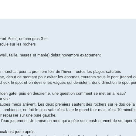
Fort Point, un bon gros 3 m
roule sur les rochers
 (swell, taille, heures et marée) debut novembre exactement
i marchait pour la première fois de l'hiver; Toutes les plages saturées
sse, debut de montant pour eviter les enormes courants sous le pont (record 
heck le spot et on devine les vagues qui déroulent; donc direction le spot pou
golden gate, puis en deuxième, une question comment se met on a l'eau?
r voir
d'autres mecs arrivent. Les deux premiers sautent des rochers sur le dos de la
e....ambiance, en fait le plus safe c'est faire le grand tour mais c'est 10 minut
ur repasser sur une pure gauche.
l'eau justement. Je croise un mec qui a pété son leash et vient de se taper 
peak est juste après.