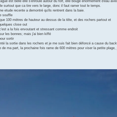
gue est belle elle s'enroule autour du fort, elle bouge énormément d'eau avec e
surtout que ca tire vers le large, donc il faut ramer tout le temps.
e etude recente a demontré qu'ils rentrent dans la baie.
e souffle
sque 100 mètres de hauteur au dessus de la tête, et des rochers partout et
quelques close out
c'est a la fois envoutant et stressant comme endroit
ur les bonnes; mais j'ai bien kiffé
our sortir
tenté la sortie dans les rochers et je me suis fait bien défoncé a cause du bac
e de ma part, la prochaine fois rame de 600 mètres pour viser la petite plage, 