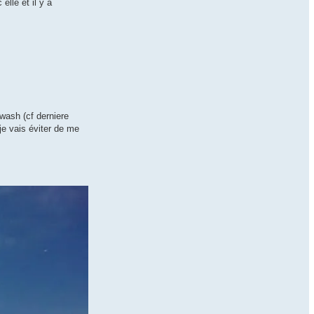
lle et il y a
kwash (cf derniere
je vais éviter de me