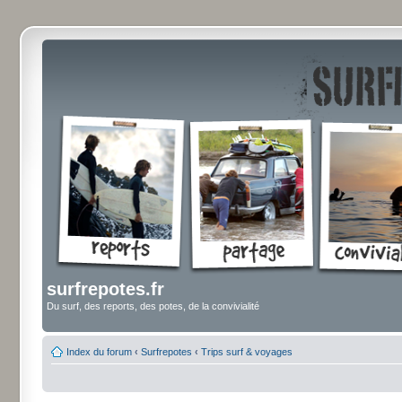
surfrepotes.fr
Du surf, des reports, des potes, de la convivialité
Index du forum
‹
Surfrepotes
‹
Trips surf & voyages