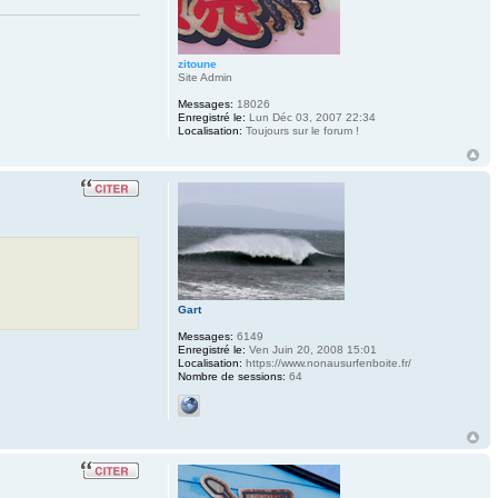
zitoune
Site Admin
Messages:
18026
Enregistré le:
Lun Déc 03, 2007 22:34
Localisation:
Toujours sur le forum !
Gart
Messages:
6149
Enregistré le:
Ven Juin 20, 2008 15:01
Localisation:
https://www.nonausurfenboite.fr/
Nombre de sessions:
64