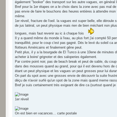
également "booker" des transport sur les autre vagues, en général l
Bref pour la 1er étapes on a le choix dans la zone avec pas mal de s
pas envie de faire le bouchons des heures entières à attendre mon 
même.
1er réveil, fracture de l'oeil. la vagues est super belle, elle déroul
de jus latéral, un peut physique mais rien de bien méchant non plus.
longues, mais faut revenir au ic à chaque fois
Il y a quand même du monde à l'eau, au plus fort j'ai compté 50 pers
tranquillité, pour le coup c'est pas gagné. Dés le levé du soleil ca 
flotteurs Américains et finalement gêne peut.
Petit plus, il y a la bourgade de El Tunco à une 10ene de minutes 
acheter à boire/ grignoter et des saloperies également.
Par contre point noir, pas de beach break et peut de sable, du coup 
dans des mousses quand au grand, pour qui il est devenu hors de q
étant un peut physique et les vagues un peut grosses pour lui dura
On part du spot avec une grosses envie de découvrir la suite frustré
déçu de n'avoir surfé qu'un spot de la zone mais quand meme rassa
Bref je suis certainement très exigeant de dire ca (surtout quand je
1er réveil
On est bien en vacances… carte postale