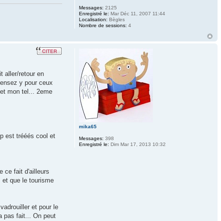
Messages:
2125
Enregistré le:
Mar Déc 11, 2007 11:44
Localisation:
Bègles
Nombre de sessions:
4
 aller/retour en
pensez y pour ceux
et mon tel... 2eme
mika65
p est trééés cool et
Messages:
398
Enregistré le:
Dim Mar 17, 2013 10:32
ce fait d'ailleurs
s et que le tourisme
adrouiller et pour le
 pas fait... On peut