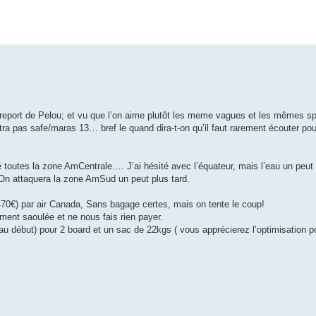
report de Pelou; et vu que l’on aime plutôt les meme vagues et les mêmes sp
tra pas safe/maras 13… bref le quand dira-t-on qu’il faut rarement écouter pou
é toutes la zone AmCentrale…. J’ai hésité avec l’équateur, mais l’eau un peut
 On attaquera la zone AmSud un peut plus tard.
(470€) par air Canada, Sans bagage certes, mais on tente le coup!
ement saoulée et ne nous fais rien payer.
u début) pour 2 board et un sac de 22kgs ( vous apprécierez l’optimisation po