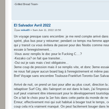
-Grilled Bread Team-
El Salvador Avril 2022
par
mika65
» Sam Juin 11, 2022 10:50
Un voyage presque sans encombre: je me rend compte arrivé dans la g
sprint, plus bus pour y retourner; pendant ce temps ma femme appr
qui y transit ca vous évitera de passer pour des Noobs comme nous
essaie à l'enregistrement...
-Vous avez remplis le doc pour le Fucking C....?
-Kezako ca? on fait que transiter...
-Oui oui je sais mais c'est obligatoire...
3eme coup de pression mais il se remplis vite, et donc 3eme essaie
ne nous fait payer aucun board bag à l'enregistrement et même pas
Bref Voyage sans encombre Toulouse-Frankfurt-Toronto-San Salvado
Arrivé de nuit, on prend un taxi pour aller au plus court, direction 
rebaptiser Surf City, dés l'aéroport on est dans le bain, j'ai l'impr
surf peut vraiment être interessant pour le développement touristiq
On a fait le choix pour la 1er fois dans cette partie du monde de n
Erreur; effectivement moi qui suit habitué à bouger tout le temps, c
coup cela m'a vraiment manqué. On peut facilement bouger dans le p