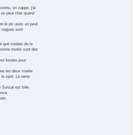
connu, on zappe, j'ai
, un peut cher quand
dre le pic avec un peut
la vagues sont
i que voulais de la
e bonne moitié sont des
ies bouies pour
rées les deux marée
 le spot. La rame
 Sunzal est folle
ence.
mais.