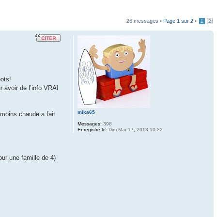
26 messages •
Page
1
sur
2
•
1
2
ots!
r avoir de l’info VRAI
mika65
 moins chaude a fait
Messages:
398
Enregistré le:
Dim Mar 17, 2013 10:32
ur une famille de 4)