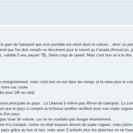
are de l'aéroport que mon portable est resté dans la voiture... donc un petit
end que l'on dois remplir un document pour le transit au Canada (ArriveCan, 
, valable 5 ans payant 7$), 2eme coup de speed. Mais c'est bon on a le doc 
 enregistrement, mais c'est bon on est dans les temps et la nana pour le cou
 notre sac soute.
r pour 19h au total.
la zone principale du pays : La Libertad à même pas 45min de l'aéroport. La zone 
ession que le pays à compris la richesse qu'elles recèlent avec ses super vague
ue d'un pays.
e pas louer de voiture, car on ne souhaite pas bouger énormément.
ela m'a manqué, certes on était toujours devant de super vagues, mais j'aime v
ays grâce au bus et taxi, mais avec 2 enfants plus les planches on ne l'aura