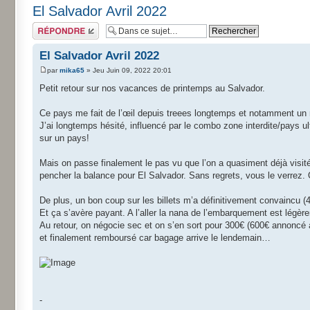
El Salvador Avril 2022
Répondre
El Salvador Avril 2022
par
mika65
» Jeu Juin 09, 2022 20:01
Petit retour sur nos vacances de printemps au Salvador.
Ce pays me fait de l’œil depuis treees longtemps et notamment un 
J’ai longtemps hésité, influencé par le combo zone interdite/pays ul
sur un pays!
Mais on passe finalement le pas vu que l’on a quasiment déjà visit
pencher la balance pour El Salvador. Sans regrets, vous le verrez.
De plus, un bon coup sur les billets m’a définitivement convaincu 
Et ça s’avère payant. A l’aller la nana de l’embarquement est légèr
Au retour, on négocie sec et on s’en sort pour 300€ (600€ annoncé a
et finalement remboursé car bagage arrive le lendemain…
-