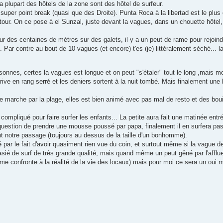
a plupart des hôtels de la zone sont des hôtel de surfeur.
uper point break (quasi que des Droite). Punta Roca à la libertad est le plus 
tour. On ce pose à el Sunzal, juste devant la vagues, dans un chouette hôtel
e sur des centaines de mètres sur des galets, il y a un peut de rame pour rejoin
 Par contre au bout de 10 vagues (et encore) t'es (je) littéralement séché... 
onnes, certes la vagues est longue et on peut "s'étaler" tout le long ,mais mo
arrive en rang serré et les deniers sortent à la nuit tombé. Mais finalement un
de marche par la plage, elles est bien animé avec pas mal de resto et des bou
compliqué pour faire surfer les enfants... La petite aura fait une matinée ent
uestion de prendre une mousse poussé par papa, finalement il en surfera pas
nt notre passage (toujours au dessus de la taille d'un bonhomme).
 par le fait d'avoir quasiment rien vue du coin, et surtout même si la vague de
sié de surf de très grande qualité, mais quand même un peut gêné par l'afflu
 me confronte à la réalité de la vie des locaux) mais pour moi ce sera un oui 