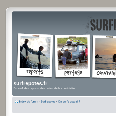
surfrepotes.fr
Du surf, des reports, des potes, de la convivialité
Index du forum
‹
Surfrepotes
‹
On surfe quand ?