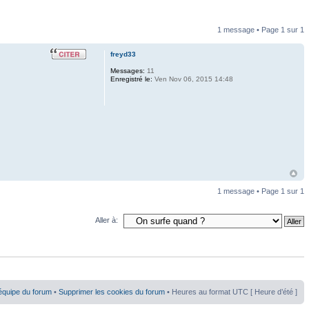
1 message • Page
1
sur
1
freyd33
Messages:
11
Enregistré le:
Ven Nov 06, 2015 14:48
1 message • Page
1
sur
1
Aller à:
équipe du forum
•
Supprimer les cookies du forum
• Heures au format UTC [ Heure d’été ]