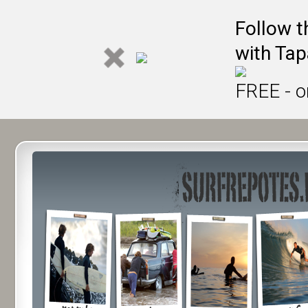
Follow t
with Tap
FREE - o