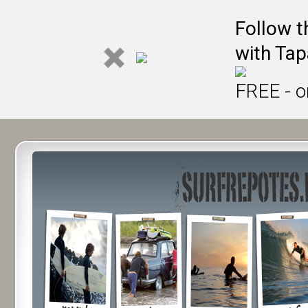
Follow t
with Tap
FREE - o