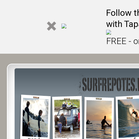
Follow t
with Tap
FREE - o