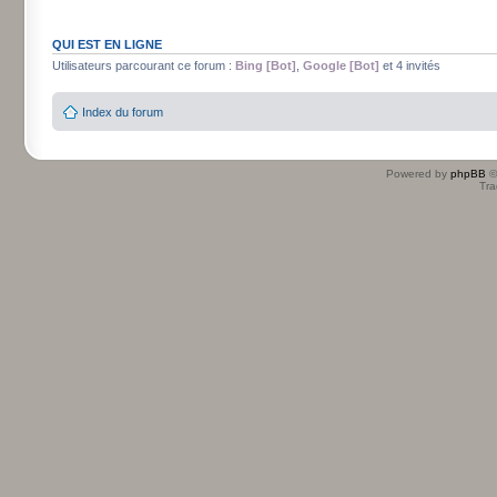
QUI EST EN LIGNE
Utilisateurs parcourant ce forum :
Bing [Bot]
,
Google [Bot]
et 4 invités
Index du forum
Powered by
phpBB
©
Tra