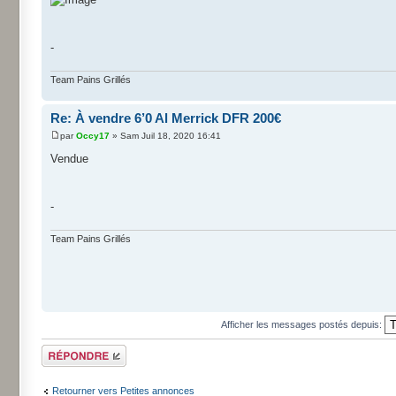
-
Team Pains Grillés
Re: À vendre 6’0 Al Merrick DFR 200€
par
Occy17
» Sam Juil 18, 2020 16:41
Vendue
-
Team Pains Grillés
Afficher les messages postés depuis:
Répondre
Retourner vers Petites annonces