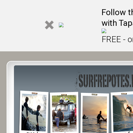
Follow t
with Tap
FREE - o