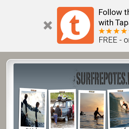
Follow t
with Tap
FREE - o