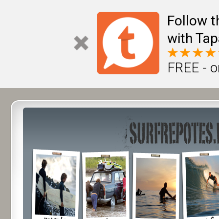
Follow t
with Tap
FREE - o