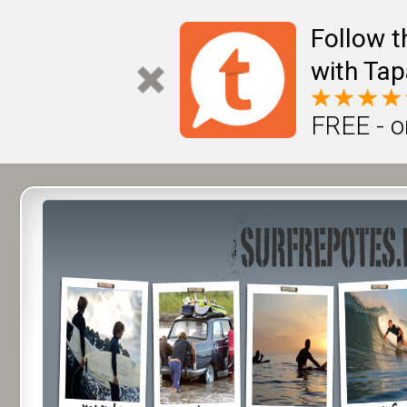
Follow t
with Tap
FREE - o