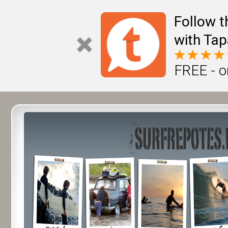
Follow t
with Tap
FREE - o