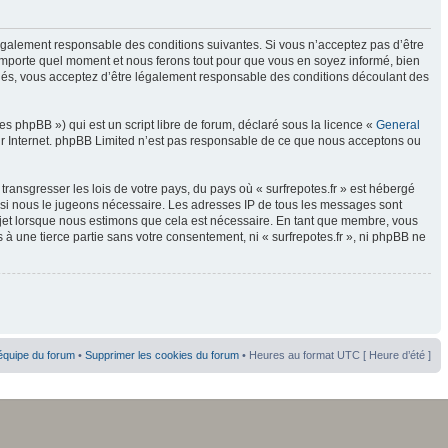
re légalement responsable des conditions suivantes. Si vous n’acceptez pas d’être
n’importe quel moment et nous ferons tout pour que vous en soyez informé, bien
ectués, vous acceptez d’être légalement responsable des conditions découlant des
s phpBB ») qui est un script libre de forum, déclaré sous la licence «
General
sur Internet. phpBB Limited n’est pas responsable de ce que nous acceptons ou
ransgresser les lois de votre pays, du pays où « surfrepotes.fr » est hébergé
t si nous le jugeons nécessaire. Les adresses IP de tous les messages sont
sujet lorsque nous estimons que cela est nécessaire. En tant que membre, vous
à une tierce partie sans votre consentement, ni « surfrepotes.fr », ni phpBB ne
équipe du forum
•
Supprimer les cookies du forum
• Heures au format UTC [ Heure d’été ]