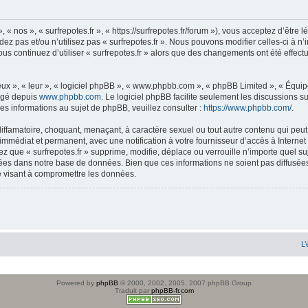
», « nos », « surfrepotes.fr », « https://surfrepotes.fr/forum »), vous acceptez d’êt
ez pas et/ou n’utilisez pas « surfrepotes.fr ». Nous pouvons modifier celles-ci à 
 vous continuez d’utiliser « surfrepotes.fr » alors que des changements ont été eff
ux », « leur », « logiciel phpBB », « www.phpbb.com », « phpBB Limited », « Équipe
argé depuis
www.phpbb.com
. Le logiciel phpBB facilite seulement les discussions 
 informations au sujet de phpBB, veuillez consulter :
https://www.phpbb.com/
.
ffamatoire, choquant, menaçant, à caractère sexuel ou tout autre contenu qui peut t
 immédiat et permanent, avec une notification à votre fournisseur d’accès à Interne
z que « surfrepotes.fr » supprime, modifie, déplace ou verrouille n’importe quel 
ées dans notre base de données. Bien que ces informations ne soient pas diffusées 
e visant à compromettre les données.
L’
Powered by
phpBB
© 2000, 2002, 2005, 2007 phpBB Group
Traduit par
phpBB-fr.com