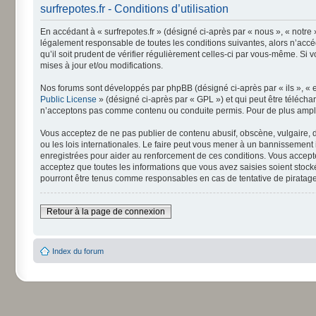
surfrepotes.fr - Conditions d’utilisation
En accédant à « surfrepotes.fr » (désigné ci-après par « nous », « notre 
légalement responsable de toutes les conditions suivantes, alors n’accéd
qu’il soit prudent de vérifier régulièrement celles-ci par vous-même. Si
mises à jour et/ou modifications.
Nos forums sont développés par phpBB (désigné ci-après par « ils », « e
Public License
» (désigné ci-après par « GPL ») et qui peut être téléch
n’acceptons pas comme contenu ou conduite permis. Pour de plus amples
Vous acceptez de ne pas publier de contenu abusif, obscène, vulgaire, di
ou les lois internationales. Le faire peut vous mener à un bannissement
enregistrées pour aider au renforcement de ces conditions. Vous accepte
acceptez que toutes les informations que vous avez saisies soient stock
pourront être tenus comme responsables en cas de tentative de piratag
Retour à la page de connexion
Index du forum