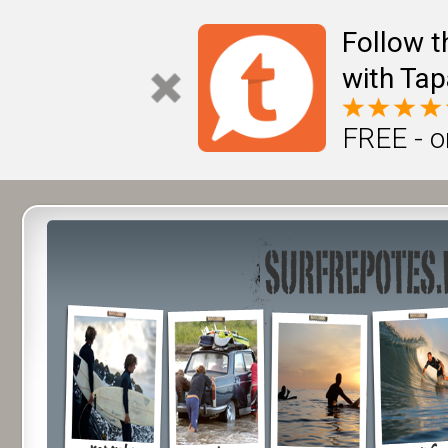
Follow t
with Tap
FREE - o