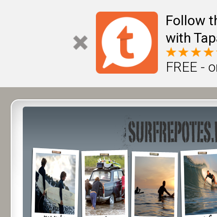
Follow t
with Tap
FREE - o