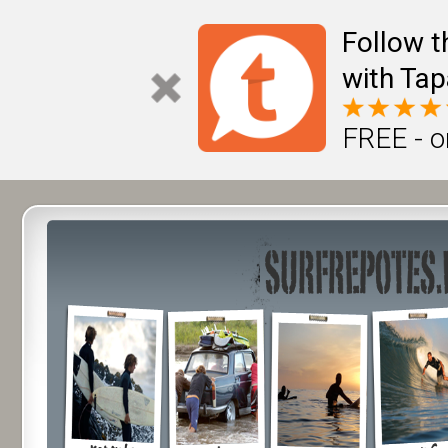
Follow t
with Tap
FREE - o