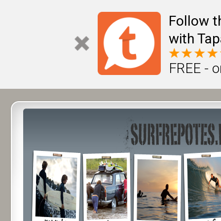
Follow t
with Tap
FREE - o