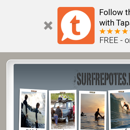
Follow t
with Tap
FREE - o