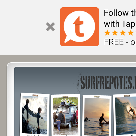
Follow t
with Tap
FREE - o