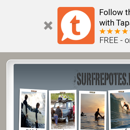
Follow t
with Tap
FREE - o