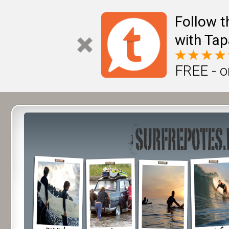
Follow t
with Tap
FREE - o